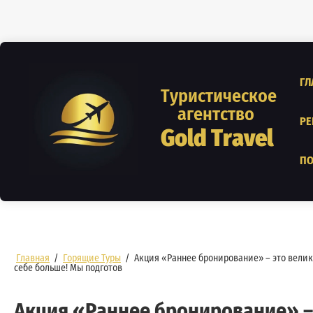
ГЛ
Туристическое
агентство
РЕ
Gold Travel
ПО
Главная
/
Горящие Туры
/
Акция «Раннее бронирование» – это велико
себе больше! Мы подготов
Акция «Раннее бронирование» – 